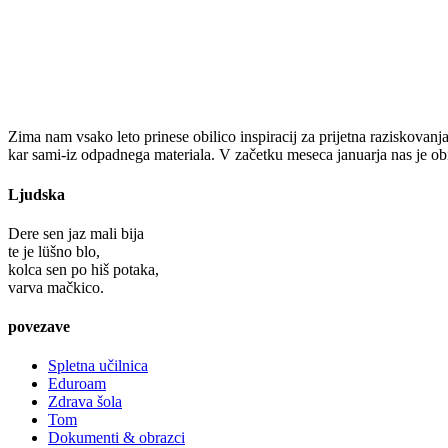
Zima nam vsako leto prinese obilico inspiracij za prijetna raziskovanja
kar sami-iz odpadnega materiala. V začetku meseca januarja nas je obi
Ljudska
Dere sen jaz mali bija
te je lüšno blo,
kolca sen po hiš potaka,
varva mačkico.
povezave
Spletna učilnica
Eduroam
Zdrava šola
Tom
Dokumenti & obrazci