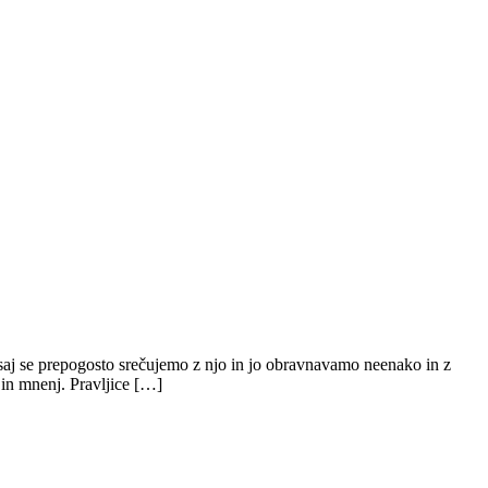
saj se prepogosto srečujemo z njo in jo obravnavamo neenako in z
 in mnenj. Pravljice […]