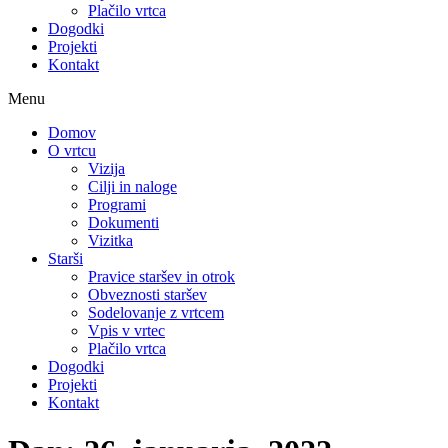
Plačilo vrtca
Dogodki
Projekti
Kontakt
Menu
Domov
O vrtcu
Vizija
Cilji in naloge
Programi
Dokumenti
Vizitka
Starši
Pravice staršev in otrok
Obveznosti staršev
Sodelovanje z vrtcem
Vpis v vrtec
Plačilo vrtca
Dogodki
Projekti
Kontakt