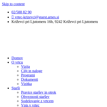
Skip to content
02/588 82 90
vrtec-krizevci@guest.arnes.si
Križevci pri Ljutomeru 16b, 9242 Križevci pri Ljutomeru
Domov
O vrtcu
Vizija
Cilji in naloge
Programi
Dokumenti
Vizitka
Starši
Pravice staršev in otrok
Obveznosti staršev
Sodelovanje z vrtcem
Vpis v vrtec