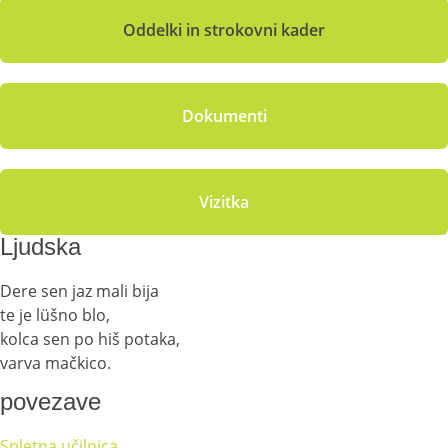
Oddelki in strokovni kader
Dokumenti
Vizitka
Ljudska
Dere sen jaz mali bija
te je lüšno blo,
kolca sen po hiš potaka,
varva mačkico.
povezave
Spletna učilnica