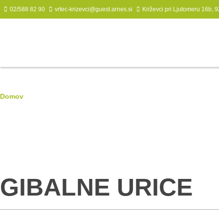
02/588 82 90
vrtec-krizevci@guest.arnes.si
Križevci pri Ljutomeru 16b, 9
Domov
|
GIBALNE URICE
GIBALNE URICE