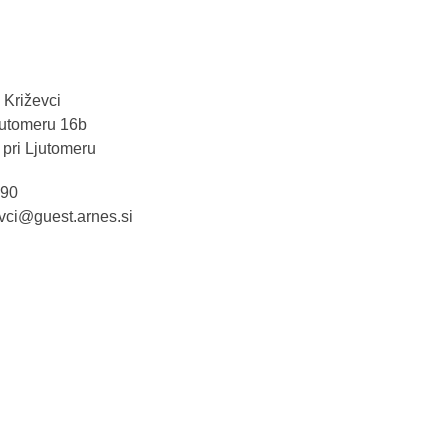
 Križevci
Ljutomeru 16b
 pri Ljutomeru
 90
evci@guest.arnes.si