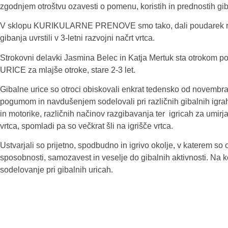
zgodnjem otroštvu ozavesti o pomenu, koristih in prednostih gi
V sklopu KURIKULARNE PRENOVE smo tako, dali poudarek razv
gibanja uvrstili v 3-letni razvojni načrt vrtca.
Strokovni delavki Jasmina Belec in Katja Mertuk sta otrokom 
URICE za mlajše otroke, stare 2-3 let.
Gibalne urice so otroci obiskovali enkrat tedensko od novembra
pogumom in navdušenjem sodelovali pri različnih gibalnih igrah,
in motorike, različnih načinov razgibavanja ter igricah za umirj
vrtca, spomladi pa so večkrat šli na igrišče vrtca.
Ustvarjali so prijetno, spodbudno in igrivo okolje, v katerem so o
sposobnosti, samozavest in veselje do gibalnih aktivnosti. Na k
sodelovanje pri gibalnih uricah.