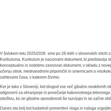
V šolskem letu 2025/2026 smo po 26 letih v slovenskih vrtcih 
Kurikuluma. Kurikulum je nacionalni dokument, ki predstavlja st
konceptualno in sodobno zasnovan dokument, v skladu z novejš
učenju otrok, mednarodnimi priporočili in smernicami o visokoka
zahtevami časa, v katerem živimo.
Ker je tako v Sloveniji, kot drugod vse več gibalno neaktivnih ot
odgovorni za ohranjanje in povečanje kakovostnega telesnega 
otroštvu, ko se gibalne sposobnosti še razvijajo in se začne obli
Danes sta bolj kot kadarkoli pomembni vloga in naloga vzgojitel