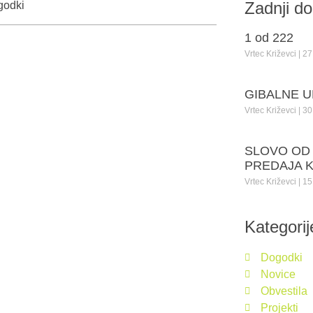
Zadnji d
godki
1 od 222
Vrtec Križevci
27 
GIBALNE U
Vrtec Križevci
30 
SLOVO OD
PREDAJA 
Vrtec Križevci
15 
Kategorij
Dogodki
Novice
Obvestila
Projekti