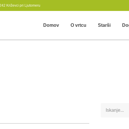
242 Križevci pri Ljutomeru
Domov
O vrtcu
Starši
Do