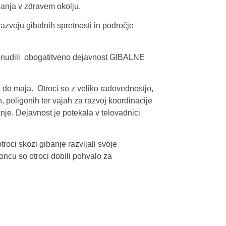
banja v zdravem okolju.
oju gibalnih spretnosti in področje
ponudili obogatitveno dejavnost GIBALNE
 do maja. Otroci so z veliko radovednostjo,
 poligonih ter vajah za razvoj koordinacije
anje. Dejavnost je potekala v telovadnici
troci skozi gibanje razvijali svoje
oncu so otroci dobili pohvalo za