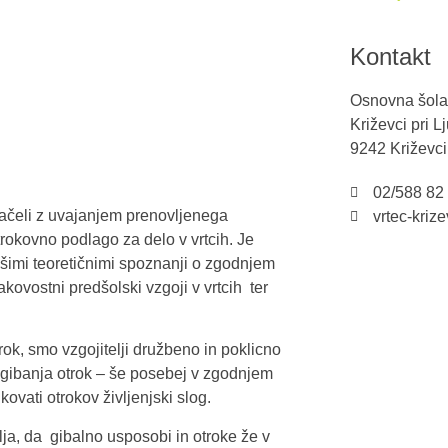
Kontakt
Osnovna šola
Križevci pri 
9242 Križevci
02/588 82
začeli z uvajanjem prenovljenega
vrtec-kriz
rokovno podlago za delo v vrtcih. Je
imi teoretičnimi spoznanji o zgodnjem
kovostni predšolski vzgoji v vrtcih ter
rok, smo vzgojitelji družbeno in poklicno
gibanja otrok – še posebej v zgodnjem
kovati otrokov življenjski slog.
ja, da gibalno usposobi in otroke že v