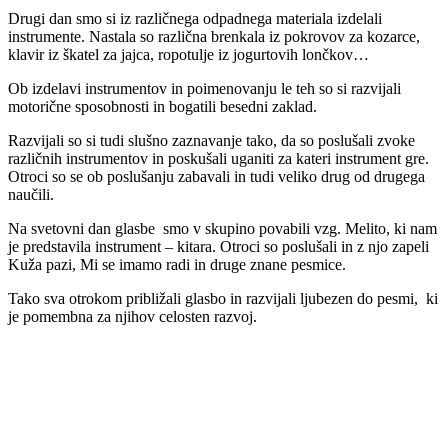
Drugi dan smo si iz različnega odpadnega materiala izdelali
instrumente. Nastala so različna brenkala iz pokrovov za kozarce,
klavir iz škatel za jajca, ropotulje iz jogurtovih lončkov…
Ob izdelavi instrumentov in poimenovanju le teh so si razvijali
motorične sposobnosti in bogatili besedni zaklad.
Razvijali so si tudi slušno zaznavanje tako, da so poslušali zvoke
različnih instrumentov in poskušali uganiti za kateri instrument gre.
Otroci so se ob poslušanju zabavali in tudi veliko drug od drugega
naučili.
Na svetovni dan glasbe smo v skupino povabili vzg. Melito, ki nam
je predstavila instrument – kitara. Otroci so poslušali in z njo zapeli
Kuža pazi, Mi se imamo radi in druge znane pesmice.
Tako sva otrokom približali glasbo in razvijali ljubezen do pesmi, ki
je pomembna za njihov celosten razvoj.