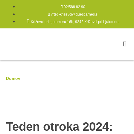
02/588 82 90
vrtec-krizevci@guest.arnes.si
Križevci pri Ljutomeru 16b, 9242 Križevci pri Ljutomeru
Domov
|
Teden otroka 2024: Otrok kot nepopisan list
Teden otroka 2024: