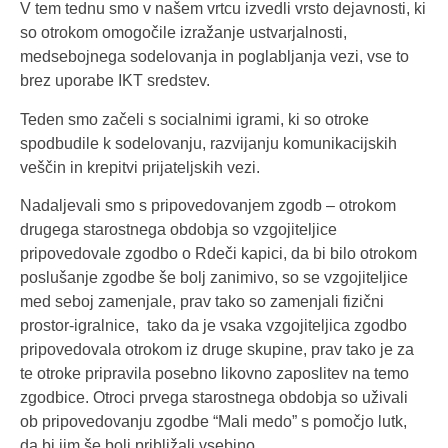
V tem tednu smo v našem vrtcu izvedli vrsto dejavnosti, ki
so otrokom omogočile izražanje ustvarjalnosti,
medsebojnega sodelovanja in poglabljanja vezi, vse to
brez uporabe IKT sredstev.
Teden smo začeli s socialnimi igrami, ki so otroke
spodbudile k sodelovanju, razvijanju komunikacijskih
veščin in krepitvi prijateljskih vezi.
Nadaljevali smo s pripovedovanjem zgodb – otrokom
drugega starostnega obdobja so vzgojiteljice
pripovedovale zgodbo o Rdeči kapici, da bi bilo otrokom
poslušanje zgodbe še bolj zanimivo, so se vzgojiteljice
med seboj zamenjale, prav tako so zamenjali fizični
prostor-igralnice, tako da je vsaka vzgojiteljica zgodbo
pripovedovala otrokom iz druge skupine, prav tako je za
te otroke pripravila posebno likovno zaposlitev na temo
zgodbice. Otroci prvega starostnega obdobja so uživali
ob pripovedovanju zgodbe “Mali medo” s pomočjo lutk,
da bi jim še bolj približali vsebino.