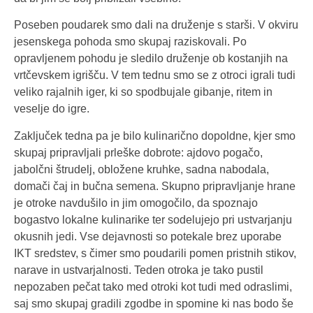
Poseben poudarek smo dali na druženje s starši. V okviru
jesenskega pohoda smo skupaj raziskovali. Po
opravljenem pohodu je sledilo druženje ob kostanjih na
vrtčevskem igrišču. V tem tednu smo se z otroci igrali tudi
veliko rajalnih iger, ki so spodbujale gibanje, ritem in
veselje do igre.
Zaključek tedna pa je bilo kulinarično dopoldne, kjer smo
skupaj pripravljali prleške dobrote: ajdovo pogačo,
jabolčni štrudelj, obložene kruhke, sadna nabodala,
domači čaj in bučna semena. Skupno pripravljanje hrane
je otroke navdušilo in jim omogočilo, da spoznajo
bogastvo lokalne kulinarike ter sodelujejo pri ustvarjanju
okusnih jedi. Vse dejavnosti so potekale brez uporabe
IKT sredstev, s čimer smo poudarili pomen pristnih stikov,
narave in ustvarjalnosti. Teden otroka je tako pustil
nepozaben pečat tako med otroki kot tudi med odraslimi,
saj smo skupaj gradili zgodbe in spomine ki nas bodo še