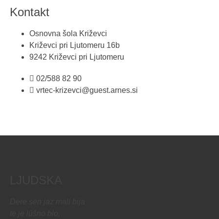
Kontakt
Osnovna šola Križevci
Križevci pri Ljutomeru 16b
9242 Križevci pri Ljutomeru
02/588 82 90
vrtec-krizevci@guest.arnes.si
LJUDSKA
Dere sen jaz mali bija
te je lüšno blo,