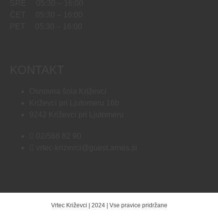
SRE 05:30 – 16:00
ČET 05:30 – 16:00
PET 05:30 – 16:00
KONTAKT
Osnovna šola Križevci
Križevci pri Ljutomeru 16b
9242 Križevci pri Ljutomeru
02/588 82 90
vrtec-krizevci@guest.arnes.si
Vrtec Križevci | 2024 | Vse pravice pridržane