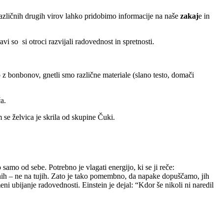
različnih drugih virov lahko pridobimo informacije na naše
zakaj
e in
 so si otroci razvijali radovednost in spretnosti.
o z bonbonov, gnetli smo različne materiale (slano testo, domači
a.
m se želvica je skrila od skupine Čuki.
samo od sebe. Potrebno je vlagati energijo, ki se ji reče:
ne na tujih. Zato je tako pomembno, da napake dopuščamo, jih
ubijanje radovednosti. Einstein je dejal: “Kdor še nikoli ni naredil