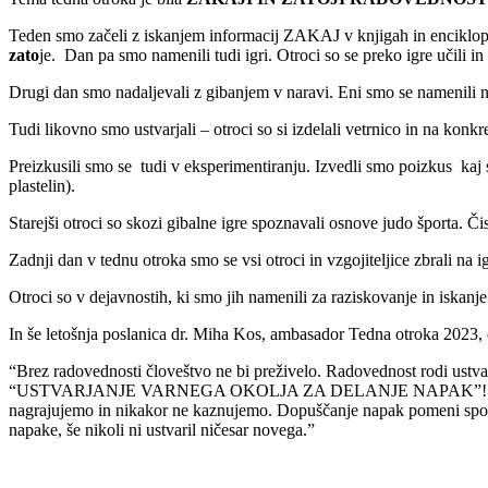
Teden smo začeli z iskanjem informacij ZAKAJ v knjigah in encikloped
zato
je. Dan pa smo namenili tudi igri. Otroci so se preko igre učili in r
Drugi dan smo nadaljevali z gibanjem v naravi. Eni smo se namenili na
Tudi likovno smo ustvarjali – otroci so si izdelali vetrnico in na konkre
Preizkusili smo se tudi v eksperimentiranju. Izvedli smo poizkus kaj s
plastelin).
Starejši otroci so skozi gibalne igre spoznavali osnove judo športa. Čis
Zadnji dan v tednu otroka smo se vsi otroci in vzgojiteljice zbrali na 
Otroci so v dejavnostih, ki smo jih namenili za raziskovanje in iskan
In še letošnja poslanica dr. Miha Kos, ambasador Tedna otroka 2023, 
“Brez radovednosti človeštvo ne bi preživelo. Radovednost rodi ustvarja
“USTVARJANJE VARNEGA OKOLJA ZA DELANJE NAPAK”! Lastne napake
nagrajujemo in nikakor ne kaznujemo. Dopuščanje napak pomeni spodbuj
napake, še nikoli ni ustvaril ničesar novega.”