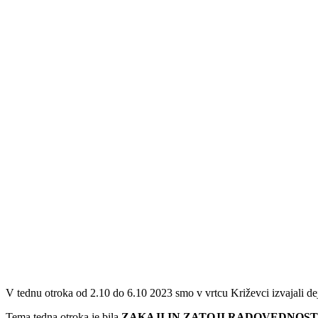
V tednu otroka od 2.10 do 6.10 2023 smo v vrtcu Križevci izvajali de
Tema tedna otroka je bila
ZAKAJI IN ZATOJI RADOVEDNOST