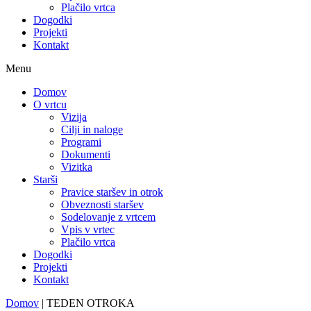
Plačilo vrtca
Dogodki
Projekti
Kontakt
Menu
Domov
O vrtcu
Vizija
Cilji in naloge
Programi
Dokumenti
Vizitka
Starši
Pravice staršev in otrok
Obveznosti staršev
Sodelovanje z vrtcem
Vpis v vrtec
Plačilo vrtca
Dogodki
Projekti
Kontakt
Domov
|
TEDEN OTROKA