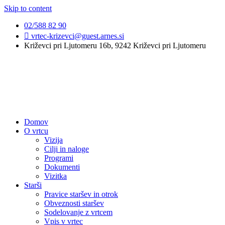
Skip to content
02/588 82 90
vrtec-krizevci@guest.arnes.si
Križevci pri Ljutomeru 16b, 9242 Križevci pri Ljutomeru
Domov
O vrtcu
Vizija
Cilji in naloge
Programi
Dokumenti
Vizitka
Starši
Pravice staršev in otrok
Obveznosti staršev
Sodelovanje z vrtcem
Vpis v vrtec