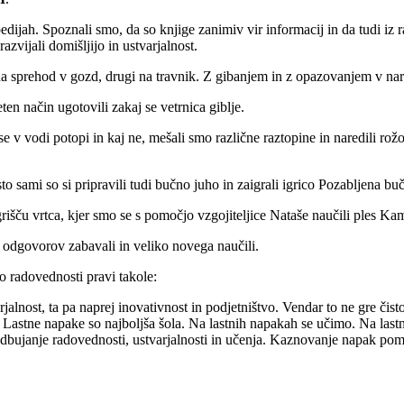
ijah. Spoznali smo, da so knjige zanimiv vir informacij in da tudi iz 
azvijali domišljijo in ustvarjalnost.
 sprehod v gozd, drugi na travnik. Z gibanjem in z opazovanjem v naravi
ten način ugotovili zakaj se vetrnica giblje.
e v vodi potopi in kaj ne, mešali smo različne raztopine in naredili rož
to sami so si pripravili tudi bučno juho in zaigrali igrico Pozabljena buč
igrišču vrtca, kjer smo se s pomočjo vzgojiteljice Nataše naučili ples Ka
je odgovorov zabavali in veliko novega naučili.
o radovednosti pravi takole:
lnost, ta pa naprej inovativnost in podjetništvo. Vendar to ne gre čisto 
 so najboljša šola. Na lastnih napakah se učimo. Na lastnih – 
anje radovednosti, ustvarjalnosti in učenja. Kaznovanje napak pomeni 