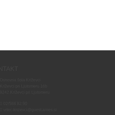
NTAKT
Osnovna šola Križevci
Križevci pri Ljutomeru 16b
9242 Križevci pri Ljutomeru
02/588 82 90
vrtec-krizevci@guest.arnes.si