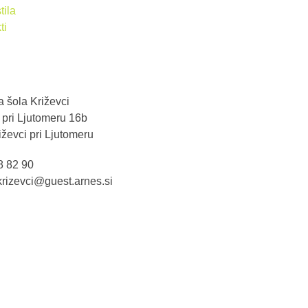
tila
ti
 šola Križevci
 pri Ljutomeru 16b
ževci pri Ljutomeru
8 82 90
krizevci@guest.arnes.si