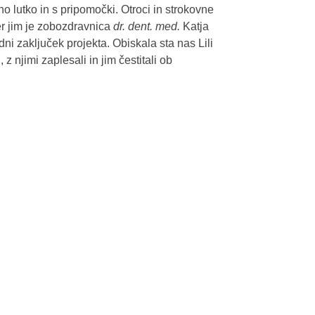
o lutko in s pripomočki. Otroci in strokovne
er jim je zobozdravnica
dr. dent. med.
Katja
ni zaključek projekta. Obiskala sta nas Lili
z njimi zaplesali in jim čestitali ob