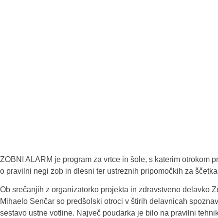
ZOBNI ALARM je program za vrtce in šole, s katerim otrokom 
o pravilni negi zob in dlesni ter ustreznih pripomočkih za ščetka
Ob srečanjih z organizatorko projekta in zdravstveno delavko
Mihaelo Senčar so predšolski otroci v štirih delavnicah spozna
sestavo ustne votline. Največ poudarka je bilo na pravilni tehni