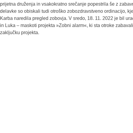
prijetna druženja in vsakokratno srečanje popestrila še z zabavn
delavke so obiskali tudi otroško zobozdravstveno ordinacijo, kj
Karba naredila pregled zobovja. V sredo, 18. 11. 2022 je bil urad
in Luka – maskoti projekta »Zobni alarm«, ki sta otroke zabavali, 
zaključku projekta.