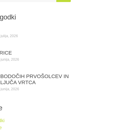
ogodki
julija, 2026
RICE
junija, 2026
 BODOČIH PRVOŠOLCEV IN
KLJUČA VRTCA
junija, 2026
e
ki
e