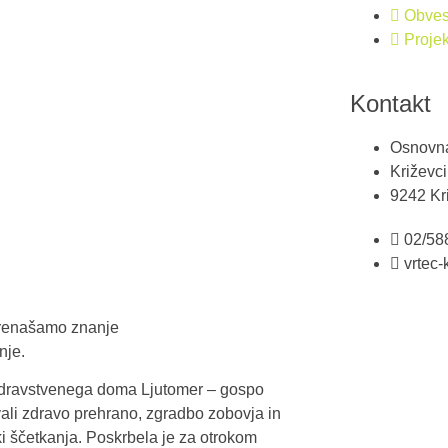
Obves
Projek
Kontakt
Osnovna
Križevci
9242 Kri
02/58
vrtec-
prenašamo znanje
nje.
 Zdravstvenega doma Ljutomer – gospo
vali zdravo prehrano, zgradbo zobovja in
ki ščetkanja. Poskrbela je za otrokom