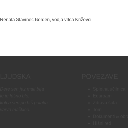
Renata Slavinec Berden, vodja vrtca Križevci
LJUDSKA
POVEZAVE
Dere sen jaz mali bija
Spletna učilnica
te je lüšno blo,
Eduroam
kolca sen po hiš potaka,
Zdrava šola
varva mačkico.
Tom
Dokumenti & obr
Hišni red