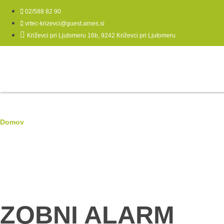
02/588 82 90
vrtec-krizevci@guest.arnes.si
Križevci pri Ljutomeru 16b, 9242 Križevci pri Ljutomeru
Domov
|
ZOBNI ALARM
ZOBNI ALARM