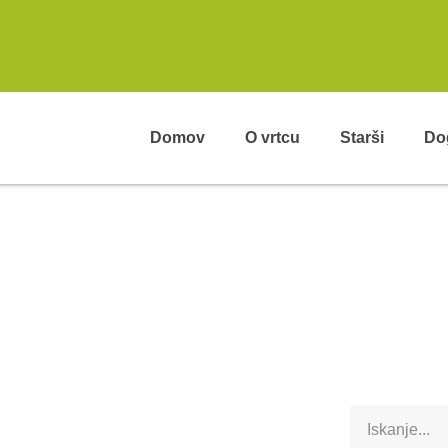
Domov
O vrtcu
Starši
Do