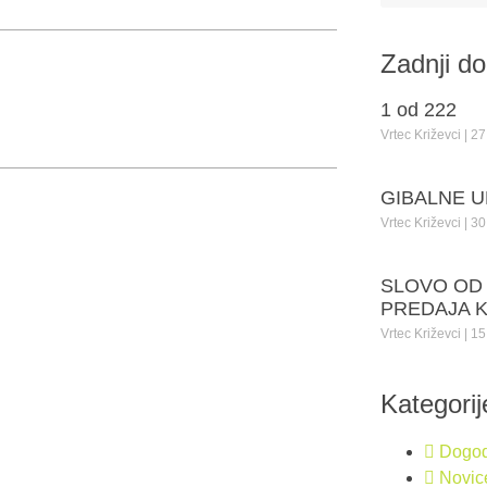
Zadnji d
1 od 222
Vrtec Križevci
27 
GIBALNE U
Vrtec Križevci
30 
SLOVO OD
PREDAJA 
Vrtec Križevci
15 
Kategorij
Dogod
Novic