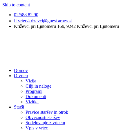
Skip to content
02/588 82 90
vrtec-krizevci@guest.arnes.si
Križevci pri Ljutomeru 16b, 9242 Križevci pri Ljutomeru
Domov
O vrtcu
Vizija
Cilji in naloge
Programi
Dokumenti
Vizitka
Starši
Pravice staršev in otrok
Obveznosti staršev
Sodelovanje z vrtcem
Vpis v vrtec