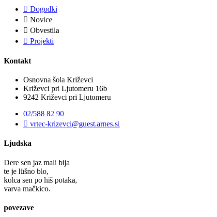
Dogodki
Novice
Obvestila
Projekti
Kontakt
Osnovna šola Križevci
Križevci pri Ljutomeru 16b
9242 Križevci pri Ljutomeru
02/588 82 90
vrtec-krizevci@guest.arnes.si
Ljudska
Dere sen jaz mali bija
te je lüšno blo,
kolca sen po hiš potaka,
varva mačkico.
povezave