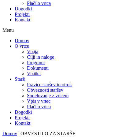
Plačilo vrtca
Dogodki
Projekti
Kontakt
Menu
Domov
O vrtcu
Vizija
Cilji in naloge
Programi
Dokumenti
Vizitka
Starši
Pravice staršev in otrok
Obveznosti staršev
Sodelovanje z vrtcem
Vpis v vrtec
Plačilo vrtca
Dogodki
Projekti
Kontakt
Domov
|
OBVESTILO ZA STARŠE