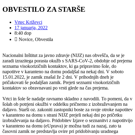
OBVESTILO ZA STARŠE
Vrtec Križevci
17 januarja, 2022
8:40 dop
Novice
,
Obvestila
Nacionalni Inštitut za javno zdravje (NIJZ) nas obvešča, da se je
zaradi izrazitega porasta okužb s SARS-CoV-2, obdobje od prejema
seznama visokorizičnih kontaktov, ki ga pripravimo šole, do
napotitve v karanteno na domu podaljšal na nekaj dni. V soboto
15.01.2022, je zamik znašal že 2 dni. V prihodnjih dneh je
pričakovati še podaljšan zamik. Prejeti seznami visokorizičnih
kontaktov so obravnavani po vrsti glede na čas prejema.
Vrtci in šole še nadalje ravnamo skladno z navodili. To pomeni, da v
šolah ob potrjeni okužbi v oddelku pričnemo z izobraževanjem na
daljavo. Starši oz. zakoniti zastopniki boste za svoje otroke napotitev
v karanteno na domu s strani NIJZ prejeli nekaj dni po pričetku
izobraževanja na daljavo. Pridobitev Izjave o seznanitvi z napotitvijo
v karanteno na domu (eUprava) je možna tudi za nazaj, zato ta
časovni zamik ne predstavlja ovire pri pridobivanju uradnega