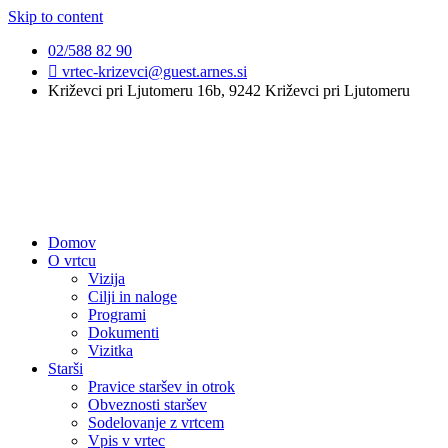
Skip to content
02/588 82 90
vrtec-krizevci@guest.arnes.si
Križevci pri Ljutomeru 16b, 9242 Križevci pri Ljutomeru
Domov
O vrtcu
Vizija
Cilji in naloge
Programi
Dokumenti
Vizitka
Starši
Pravice staršev in otrok
Obveznosti staršev
Sodelovanje z vrtcem
Vpis v vrtec