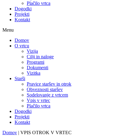
Plačilo vrtca
Dogodki
Projekti
Kontakt
Menu
Domov
O vrtcu
Vizija
Cilji in naloge
Programi
Dokumenti
Vizitka
Starši
Pravice staršev in otrok
Obveznosti staršev
Sodelovanje z vrtcem
Vpis v vrtec
Plačilo vrtca
Dogodki
Projekti
Kontakt
Domov
|
VPIS OTROK V VRTEC