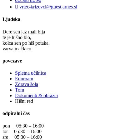
02/588 82 90
vrtec-krizevci@guest.arnes.si
Ljudska
Dere sen jaz mali bija
te je lüšno blo,
kolca sen po hiš potaka,
varva mačkico.
povezave
Spletna učilnica
Eduroam
Zdrava šola
Tom
Dokumenti & obrazci
Hišni red
odpiralni čas
pon 05:30 – 16:00
tor 05:30 – 16:00
sre 05:30 – 16:00