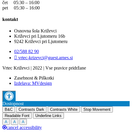
čet 05:30 – 16:00
pet 05:30 – 16:00
kontakt
Osnovna šola Križevci
Križevci pri Ljutomeru 16b
9242 Križevci pri Ljutomeru
02/588 82 90
vrtec-krizevci@guest.arnes.si
Vrtec Križevci | 2022 | Vse pravice pridržane
Zasebnost & Piškotki
Izdelava: MVdesign
Dostopnost
B&C
Contrasts Dark
Contrasts White
Stop Movement
Readable Font
Underline Links
A
A
A
cancel accessibility