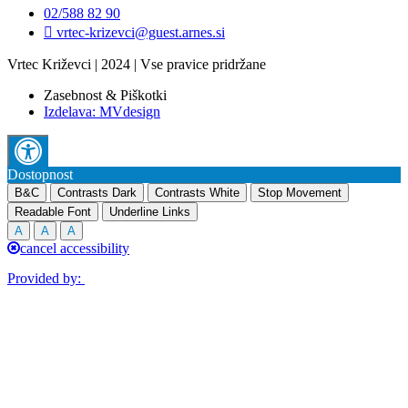
02/588 82 90
vrtec-krizevci@guest.arnes.si
Vrtec Križevci | 2024 | Vse pravice pridržane
Zasebnost & Piškotki
Izdelava: MVdesign
Dostopnost
B&C
Contrasts Dark
Contrasts White
Stop Movement
Readable Font
Underline Links
A
A
A
cancel accessibility
Provided by: