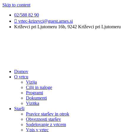
Skip to content
02/588 82 90
vrtec-krizevci@guest.arnes.si
Križevci pri Ljutomeru 16b, 9242 Križevci pri Ljutomeru
Domov
O vrtcu
Vizija
Cilji in naloge
Programi
Dokumenti
Vizitka
Starši
Pravice staršev in otrok
Obveznosti staršev
Sodelovanje z vrtcem
Vpis v vrtec