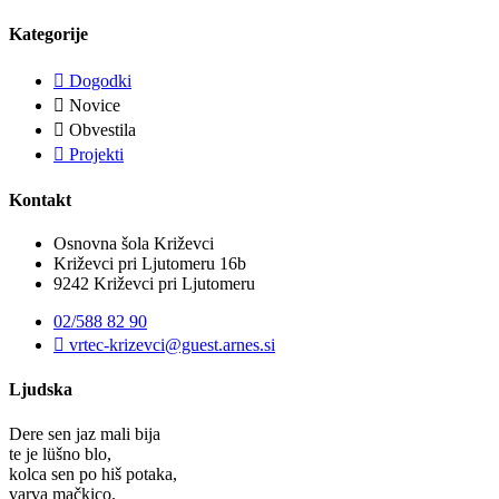
Kategorije
Dogodki
Novice
Obvestila
Projekti
Kontakt
Osnovna šola Križevci
Križevci pri Ljutomeru 16b
9242 Križevci pri Ljutomeru
02/588 82 90
vrtec-krizevci@guest.arnes.si
Ljudska
Dere sen jaz mali bija
te je lüšno blo,
kolca sen po hiš potaka,
varva mačkico.