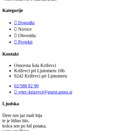
Kategorije
Dogodki
Novice
Obvestila
Projekti
Kontakt
Osnovna šola Križevci
Križevci pri Ljutomeru 16b
9242 Križevci pri Ljutomeru
02/588 82 90
vrtec-krizevci@guest.arnes.si
Ljudska
Dere sen jaz mali bija
te je lüšno blo,
kolca sen po hiš potaka,