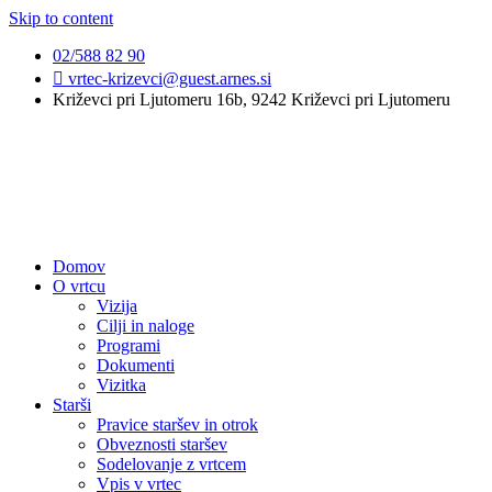
Skip to content
02/588 82 90
vrtec-krizevci@guest.arnes.si
Križevci pri Ljutomeru 16b, 9242 Križevci pri Ljutomeru
Domov
O vrtcu
Vizija
Cilji in naloge
Programi
Dokumenti
Vizitka
Starši
Pravice staršev in otrok
Obveznosti staršev
Sodelovanje z vrtcem
Vpis v vrtec