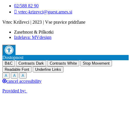
02/588 82 90
vrtec-krizevci@guest.arnes.si
Vrtec Križevci | 2023 | Vse pravice pridržane
Zasebnost & Piškotki
Izdelava: MVdesign
Dostopnost
B&C
Contrasts Dark
Contrasts White
Stop Movement
Readable Font
Underline Links
A
A
A
cancel accessibility
Provided by: