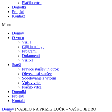
Plačilo vrtca
Dogodki
Projekti
Kontakt
Menu
Domov
O vrtcu
Vizija
Cilji in naloge
Programi
Dokumenti
Vizitka
Starši
Pravice staršev in otrok
Obveznosti staršev
Sodelovanje z vrtcem
Vpis v vrtec
Plačilo vrtca
Dogodki
Projekti
Kontakt
Domov
|
VABILO NA PRIŽIG LUČK – VAŠKO JEDRO