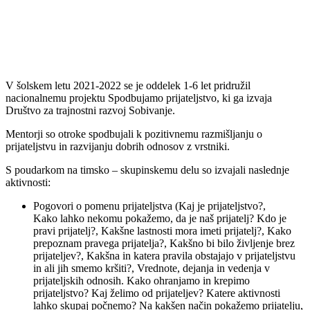
V šolskem letu 2021-2022 se je oddelek 1-6 let pridružil
nacionalnemu projektu Spodbujamo prijateljstvo, ki ga izvaja
Društvo za trajnostni razvoj Sobivanje.
Mentorji so otroke spodbujali k pozitivnemu razmišljanju o
prijateljstvu in razvijanju dobrih odnosov z vrstniki.
S poudarkom na timsko – skupinskemu delu so izvajali naslednje
aktivnosti:
Pogovori o pomenu prijateljstva (Kaj je prijateljstvo?,
Kako lahko nekomu pokažemo, da je naš prijatelj? Kdo je
pravi prijatelj?, Kakšne lastnosti mora imeti prijatelj?, Kako
prepoznam pravega prijatelja?, Kakšno bi bilo življenje brez
prijateljev?, Kakšna in katera pravila obstajajo v prijateljstvu
in ali jih smemo kršiti?, Vrednote, dejanja in vedenja v
prijateljskih odnosih. Kako ohranjamo in krepimo
prijateljstvo? Kaj želimo od prijateljev? Katere aktivnosti
lahko skupaj počnemo? Na kakšen način pokažemo prijatelju,