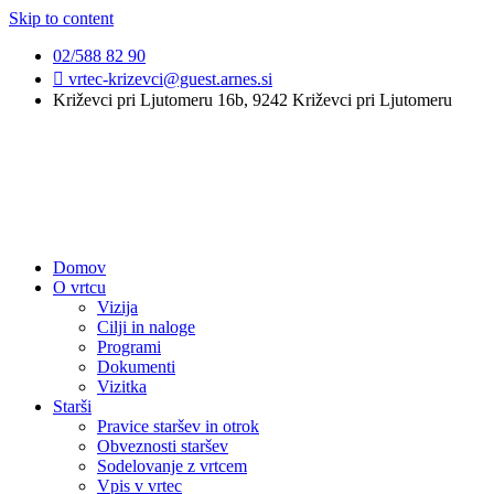
Skip to content
02/588 82 90
vrtec-krizevci@guest.arnes.si
Križevci pri Ljutomeru 16b, 9242 Križevci pri Ljutomeru
Domov
O vrtcu
Vizija
Cilji in naloge
Programi
Dokumenti
Vizitka
Starši
Pravice staršev in otrok
Obveznosti staršev
Sodelovanje z vrtcem
Vpis v vrtec