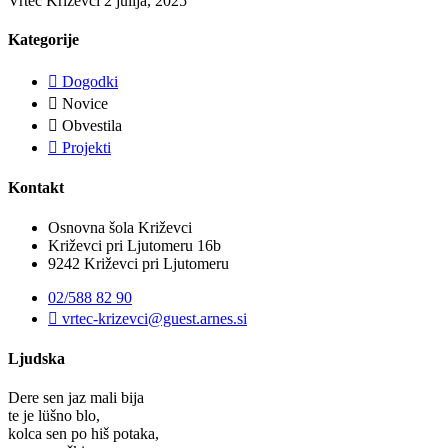
Vrtec Križevci
2 julija, 2025
Kategorije
Dogodki
Novice
Obvestila
Projekti
Kontakt
Osnovna šola Križevci
Križevci pri Ljutomeru 16b
9242 Križevci pri Ljutomeru
02/588 82 90
vrtec-krizevci@guest.arnes.si
Ljudska
Dere sen jaz mali bija
te je lüšno blo,
kolca sen po hiš potaka,