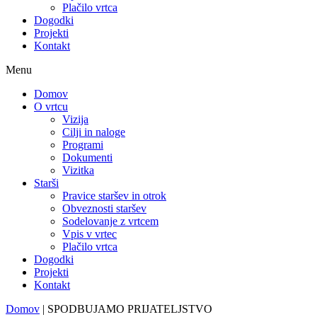
Plačilo vrtca
Dogodki
Projekti
Kontakt
Menu
Domov
O vrtcu
Vizija
Cilji in naloge
Programi
Dokumenti
Vizitka
Starši
Pravice staršev in otrok
Obveznosti staršev
Sodelovanje z vrtcem
Vpis v vrtec
Plačilo vrtca
Dogodki
Projekti
Kontakt
Domov
|
SPODBUJAMO PRIJATELJSTVO