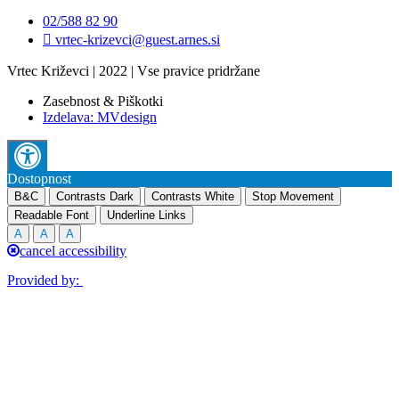
02/588 82 90
vrtec-krizevci@guest.arnes.si
Vrtec Križevci | 2022 | Vse pravice pridržane
Zasebnost & Piškotki
Izdelava: MVdesign
Dostopnost
B&C
Contrasts Dark
Contrasts White
Stop Movement
Readable Font
Underline Links
A
A
A
cancel accessibility
Provided by: