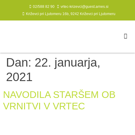
02/588 82 90
vrtec-krizevci@guest.arnes.si
Križevci pri Ljutomeru 16b, 9242 Križevci pri Ljutomeru
Dan:
22. januarja,
2021
NAVODILA STARŠEM OB
VRNITVI V VRTEC