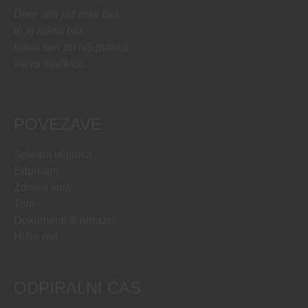
Dere sen jaz mali bija
te je lüšno blo,
kolca sen po hiš potaka,
varva mačkico.
POVEZAVE
Spletna učilnica
Eduroam
Zdrava šola
Tom
Dokumenti & obrazci
Hišni red
ODPIRALNI ČAS