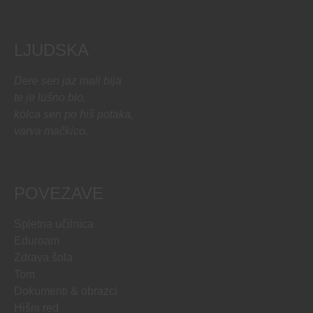
LJUDSKA
Dere sen jaz mali bija
te je lüšno blo,
kolca sen po hiš potaka,
varva mačkico.
POVEZAVE
Spletna učilnica
Eduroam
Zdrava šola
Tom
Dokumenti & obrazci
Hišni red