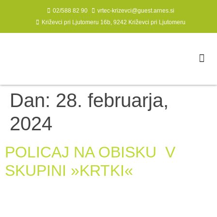
02/588 82 90
vrtec-krizevci@guest.arnes.si
Križevci pri Ljutomeru 16b, 9242 Križevci pri Ljutomeru
Dan:
28. februarja,
2024
POLICAJ NA OBISKU V
SKUPINI »KRTKI«