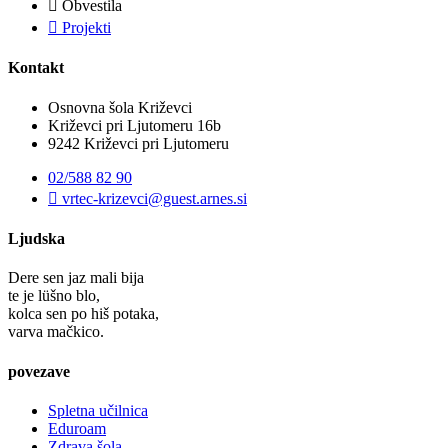
Obvestila
Projekti
Kontakt
Osnovna šola Križevci
Križevci pri Ljutomeru 16b
9242 Križevci pri Ljutomeru
02/588 82 90
vrtec-krizevci@guest.arnes.si
Ljudska
Dere sen jaz mali bija
te je lüšno blo,
kolca sen po hiš potaka,
varva mačkico.
povezave
Spletna učilnica
Eduroam
Zdrava šola