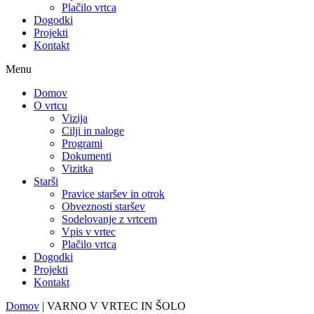
Plačilo vrtca
Dogodki
Projekti
Kontakt
Menu
Domov
O vrtcu
Vizija
Cilji in naloge
Programi
Dokumenti
Vizitka
Starši
Pravice staršev in otrok
Obveznosti staršev
Sodelovanje z vrtcem
Vpis v vrtec
Plačilo vrtca
Dogodki
Projekti
Kontakt
Domov
|
VARNO V VRTEC IN ŠOLO