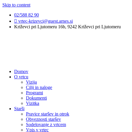
Skip to content
02/588 82 90
vrtec-krizevci@guest.arnes.si
Križevci pri Ljutomeru 16b, 9242 Križevci pri Ljutomeru
Domov
O vrtcu
Vizija
Cilji in naloge
Programi
Dokumenti
Vizitka
Starši
Pravice staršev in otrok
Obveznosti staršev
Sodelovanje z vrtcem
Vpis v vrtec